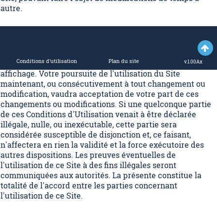
autre.
DIVERS

Market View Africa peut sans préavis modifier ces
Conditions d'utilisation
Plan du site
conditions d'utilisation par simple mise à jour de cet
v.1.00Ax
affichage. Votre poursuite de l'utilisation du Site
maintenant, ou consécutivement à tout changement ou
modification, vaudra acceptation de votre part de ces
changements ou modifications. Si une quelconque partie
de ces Conditions d'Utilisation venait à être déclarée
illégale, nulle, ou inexécutable, cette partie sera
considérée susceptible de disjonction et, ce faisant,
n'affectera en rien la validité et la force exécutoire des
autres dispositions. Les preuves éventuelles de
l'utilisation de ce Site à des fins illégales seront
communiquées aux autorités. La présente constitue la
totalité de l'accord entre les parties concernant
l'utilisation de ce Site.